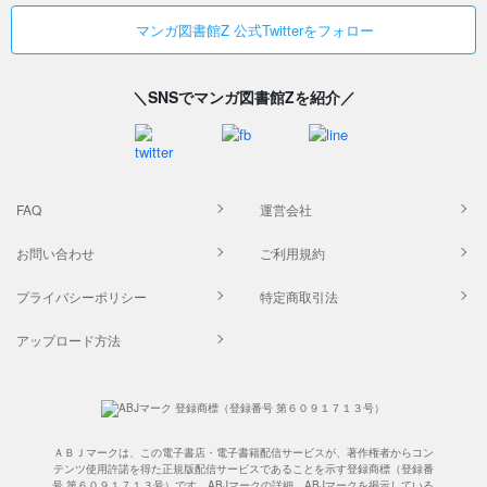
マンガ図書館Z 公式Twitterをフォロー
＼SNSでマンガ図書館Zを紹介／
FAQ
運営会社
お問い合わせ
ご利用規約
プライバシーポリシー
特定商取引法
アップロード方法
ＡＢＪマークは、この電子書店・電子書籍配信サービスが、著作権者からコン
テンツ使用許諾を得た正規版配信サービスであることを示す登録商標（登録番
号 第６０９１７１３号）です。ABJマークの詳細、ABJマークを掲示している