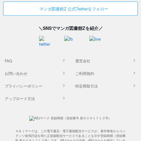
マンガ図書館Z 公式Twitterをフォロー
＼SNSでマンガ図書館Zを紹介／
FAQ
運営会社
お問い合わせ
ご利用規約
プライバシーポリシー
特定商取引法
アップロード方法
ＡＢＪマークは、この電子書店・電子書籍配信サービスが、著作権者からコン
テンツ使用許諾を得た正規版配信サービスであることを示す登録商標（登録番
号 第６０９１７１３号）です。ABJマークの詳細、ABJマークを掲示している