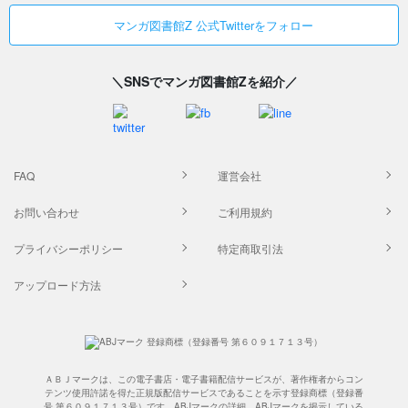
マンガ図書館Z 公式Twitterをフォロー
＼SNSでマンガ図書館Zを紹介／
FAQ
運営会社
お問い合わせ
ご利用規約
プライバシーポリシー
特定商取引法
アップロード方法
ＡＢＪマークは、この電子書店・電子書籍配信サービスが、著作権者からコン
テンツ使用許諾を得た正規版配信サービスであることを示す登録商標（登録番
号 第６０９１７１３号）です。ABJマークの詳細、ABJマークを掲示している