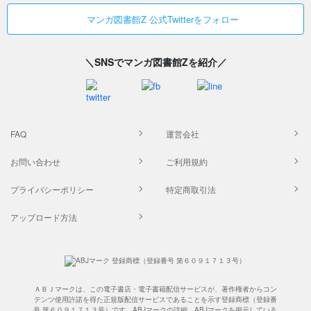
マンガ図書館Z 公式Twitterをフォロー
＼SNSでマンガ図書館Zを紹介／
FAQ
運営会社
お問い合わせ
ご利用規約
プライバシーポリシー
特定商取引法
アップロード方法
ＡＢＪマークは、この電子書店・電子書籍配信サービスが、著作権者からコン
テンツ使用許諾を得た正規版配信サービスであることを示す登録商標（登録番
号 第６０９１７１３号）です。ABJマークの詳細、ABJマークを掲示している