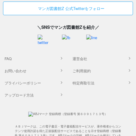
マンガ図書館Z 公式Twitterをフォロー
＼SNSでマンガ図書館Zを紹介／
FAQ
運営会社
お問い合わせ
ご利用規約
プライバシーポリシー
特定商取引法
アップロード方法
ＡＢＪマークは、この電子書店・電子書籍配信サービスが、著作権者からコン
テンツ使用許諾を得た正規版配信サービスであることを示す登録商標（登録番
号 第６０９１７１３号）です。ABJマークの詳細、ABJマークを掲示している