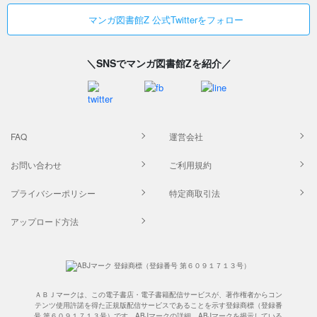
マンガ図書館Z 公式Twitterをフォロー
＼SNSでマンガ図書館Zを紹介／
FAQ
運営会社
お問い合わせ
ご利用規約
プライバシーポリシー
特定商取引法
アップロード方法
ＡＢＪマークは、この電子書店・電子書籍配信サービスが、著作権者からコン
テンツ使用許諾を得た正規版配信サービスであることを示す登録商標（登録番
号 第６０９１７１３号）です。ABJマークの詳細、ABJマークを掲示している