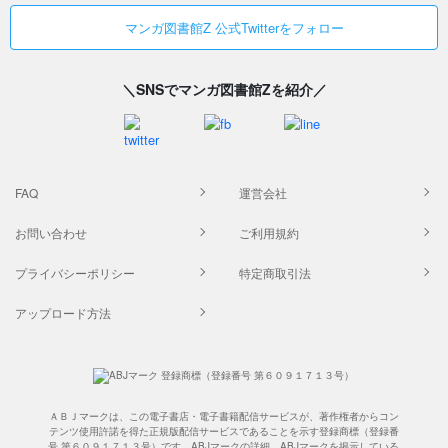
マンガ図書館Z 公式Twitterをフォロー
＼SNSでマンガ図書館Zを紹介／
FAQ
運営会社
お問い合わせ
ご利用規約
プライバシーポリシー
特定商取引法
アップロード方法
ＡＢＪマークは、この電子書店・電子書籍配信サービスが、著作権者からコン
テンツ使用許諾を得た正規版配信サービスであることを示す登録商標（登録番
号 第６０９１７１３号）です。ABJマークの詳細、ABJマークを掲示している