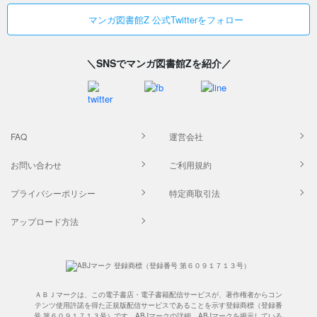
マンガ図書館Z 公式Twitterをフォロー
＼SNSでマンガ図書館Zを紹介／
FAQ
運営会社
お問い合わせ
ご利用規約
プライバシーポリシー
特定商取引法
アップロード方法
ＡＢＪマークは、この電子書店・電子書籍配信サービスが、著作権者からコン
テンツ使用許諾を得た正規版配信サービスであることを示す登録商標（登録番
号 第６０９１７１３号）です。ABJマークの詳細、ABJマークを掲示している