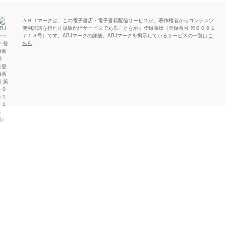
ＡＢＪマークは、この電子書店・電子書籍配信サービスが、著作権者からコンテンツ
使用許諾を得た正規版配信サービスであることを示す登録商標（登録番号 第６０９１
７１３号）です。ABJマークの詳細、ABJマークを掲示しているサービスの一覧は
こ
ちら