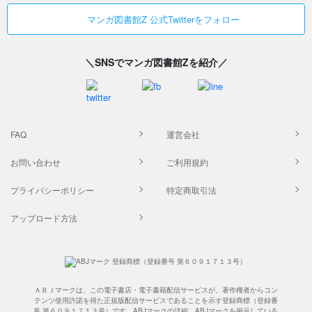
マンガ図書館Z 公式Twitterをフォロー
＼SNSでマンガ図書館Zを紹介／
FAQ
運営会社
お問い合わせ
ご利用規約
プライバシーポリシー
特定商取引法
アップロード方法
ＡＢＪマークは、この電子書店・電子書籍配信サービスが、著作権者からコン
テンツ使用許諾を得た正規版配信サービスであることを示す登録商標（登録番
号 第６０９１７１３号）です。ABJマークの詳細、ABJマークを掲示している