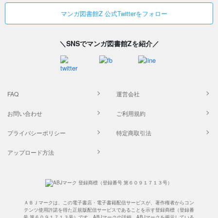
マンガ図書館Z 公式Twitterをフォロー
＼SNSでマンガ図書館Zを紹介／
FAQ
運営会社
お問い合わせ
ご利用規約
プライバシーポリシー
特定商取引法
アップロード方法
ＡＢＪマークは、この電子書店・電子書籍配信サービスが、著作権者からコン
テンツ使用許諾を得た正規版配信サービスであることを示す登録商標（登録番
号 第６０９１７１３号）です。ABJマークの詳細、ABJマークを掲示している