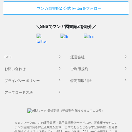
マンガ図書館Z 公式Twitterをフォロー
＼SNSでマンガ図書館Zを紹介／
FAQ
運営会社
お問い合わせ
ご利用規約
プライバシーポリシー
特定商取引法
アップロード方法
ＡＢＪマークは、この電子書店・電子書籍配信サービスが、著作権者からコン
テンツ使用許諾を得た正規版配信サービスであることを示す登録商標（登録番
号 第６０９１７１３号）です。ABJマークの詳細、ABJマークを掲示している