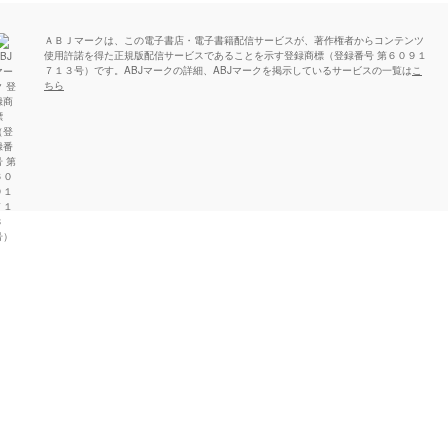
ＡＢＪマークは、この電子書店・電子書籍配信サービスが、著作権者からコンテンツ
使用許諾を得た正規版配信サービスであることを示す登録商標（登録番号 第６０９１
７１３号）です。ABJマークの詳細、ABJマークを掲示しているサービスの一覧は
こ
ちら