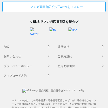
マンガ図書館Z 公式Twitterをフォロー
＼SNSでマンガ図書館Zを紹介／
FAQ
運営会社
お問い合わせ
ご利用規約
プライバシーポリシー
特定商取引法
アップロード方法
ＡＢＪマークは、この電子書店・電子書籍配信サービスが、著作権者からコン
テンツ使用許諾を得た正規版配信サービスであることを示す登録商標（登録番
号 第６０９１７１３号）です。ABJマークの詳細、ABJマークを掲示している