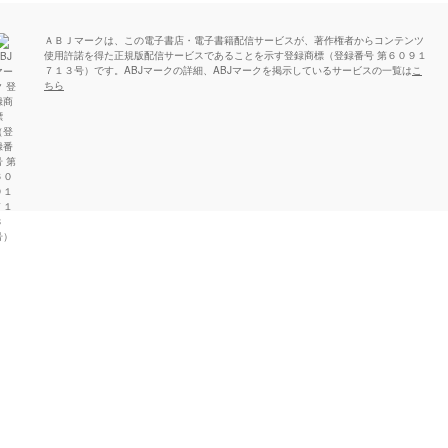
ＡＢＪマークは、この電子書店・電子書籍配信サービスが、著作権者からコンテンツ
使用許諾を得た正規版配信サービスであることを示す登録商標（登録番号 第６０９１
７１３号）です。ABJマークの詳細、ABJマークを掲示しているサービスの一覧は
こ
ちら