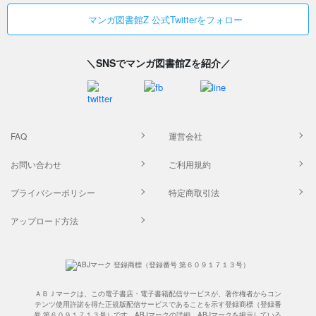
マンガ図書館Z 公式Twitterをフォロー
＼SNSでマンガ図書館Zを紹介／
FAQ
運営会社
お問い合わせ
ご利用規約
プライバシーポリシー
特定商取引法
アップロード方法
ＡＢＪマークは、この電子書店・電子書籍配信サービスが、著作権者からコン
テンツ使用許諾を得た正規版配信サービスであることを示す登録商標（登録番
号 第６０９１７１３号）です。ABJマークの詳細、ABJマークを掲示している