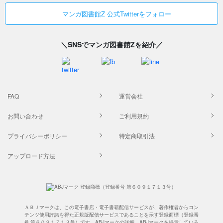
マンガ図書館Z 公式Twitterをフォロー
＼SNSでマンガ図書館Zを紹介／
FAQ
運営会社
お問い合わせ
ご利用規約
プライバシーポリシー
特定商取引法
アップロード方法
ＡＢＪマークは、この電子書店・電子書籍配信サービスが、著作権者からコン
テンツ使用許諾を得た正規版配信サービスであることを示す登録商標（登録番
号 第６０９１７１３号）です。ABJマークの詳細、ABJマークを掲示している