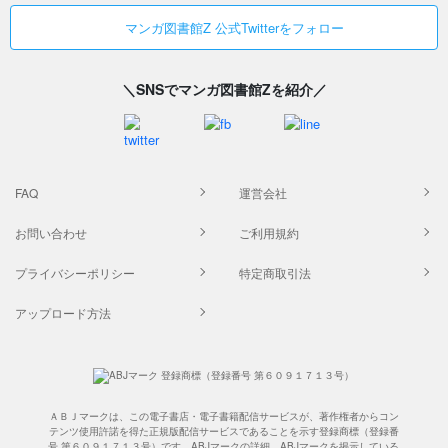
マンガ図書館Z 公式Twitterをフォロー
＼SNSでマンガ図書館Zを紹介／
FAQ
運営会社
お問い合わせ
ご利用規約
プライバシーポリシー
特定商取引法
アップロード方法
ＡＢＪマークは、この電子書店・電子書籍配信サービスが、著作権者からコン
テンツ使用許諾を得た正規版配信サービスであることを示す登録商標（登録番
号 第６０９１７１３号）です。ABJマークの詳細、ABJマークを掲示している