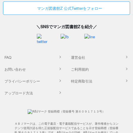
マンガ図書館Z 公式Twitterをフォロー
＼SNSでマンガ図書館Zを紹介／
FAQ
運営会社
お問い合わせ
ご利用規約
プライバシーポリシー
特定商取引法
アップロード方法
ＡＢＪマークは、この電子書店・電子書籍配信サービスが、著作権者からコン
テンツ使用許諾を得た正規版配信サービスであることを示す登録商標（登録番
号 第６０９１７１３号）です。ABJマークの詳細、ABJマークを掲示している