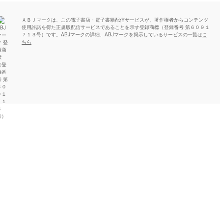
ＡＢＪマークは、この電子書店・電子書籍配信サービスが、著作権者からコンテンツ
使用許諾を得た正規版配信サービスであることを示す登録商標（登録番号 第６０９１
７１３号）です。ABJマークの詳細、ABJマークを掲示しているサービスの一覧は
こ
ちら