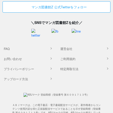
マンガ図書館Z 公式Twitterをフォロー
＼SNSでマンガ図書館Zを紹介／
FAQ
運営会社
お問い合わせ
ご利用規約
プライバシーポリシー
特定商取引法
アップロード方法
ＡＢＪマークは、この電子書店・電子書籍配信サービスが、著作権者からコン
テンツ使用許諾を得た正規版配信サービスであることを示す登録商標（登録番
号 第６０９１７１３号）です。ABJマークの詳細、ABJマークを掲示している