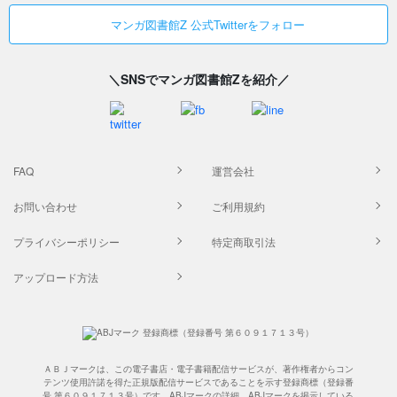
マンガ図書館Z 公式Twitterをフォロー
＼SNSでマンガ図書館Zを紹介／
FAQ
運営会社
お問い合わせ
ご利用規約
プライバシーポリシー
特定商取引法
アップロード方法
ＡＢＪマークは、この電子書店・電子書籍配信サービスが、著作権者からコン
テンツ使用許諾を得た正規版配信サービスであることを示す登録商標（登録番
号 第６０９１７１３号）です。ABJマークの詳細、ABJマークを掲示している