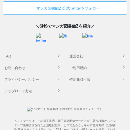
マンガ図書館Z 公式Twitterをフォロー
＼SNSでマンガ図書館Zを紹介／
FAQ
運営会社
お問い合わせ
ご利用規約
プライバシーポリシー
特定商取引法
アップロード方法
ＡＢＪマークは、この電子書店・電子書籍配信サービスが、著作権者からコン
テンツ使用許諾を得た正規版配信サービスであることを示す登録商標（登録番
号 第６０９１７１３号）です。ABJマークの詳細、ABJマークを掲示している