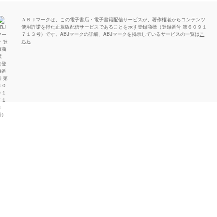
ＡＢＪマークは、この電子書店・電子書籍配信サービスが、著作権者からコンテンツ
使用許諾を得た正規版配信サービスであることを示す登録商標（登録番号 第６０９１
７１３号）です。ABJマークの詳細、ABJマークを掲示しているサービスの一覧は
こ
ちら