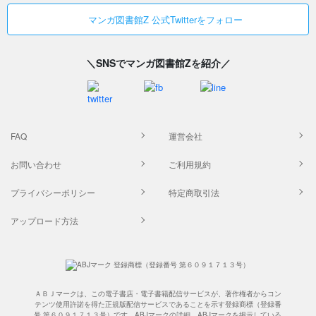
マンガ図書館Z 公式Twitterをフォロー
＼SNSでマンガ図書館Zを紹介／
FAQ
運営会社
お問い合わせ
ご利用規約
プライバシーポリシー
特定商取引法
アップロード方法
ＡＢＪマークは、この電子書店・電子書籍配信サービスが、著作権者からコン
テンツ使用許諾を得た正規版配信サービスであることを示す登録商標（登録番
号 第６０９１７１３号）です。ABJマークの詳細、ABJマークを掲示している