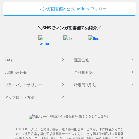
マンガ図書館Z 公式Twitterをフォロー
＼SNSでマンガ図書館Zを紹介／
FAQ
運営会社
お問い合わせ
ご利用規約
プライバシーポリシー
特定商取引法
アップロード方法
ＡＢＪマークは、この電子書店・電子書籍配信サービスが、著作権者からコン
テンツ使用許諾を得た正規版配信サービスであることを示す登録商標（登録番
号 第６０９１７１３号）です。ABJマークの詳細、ABJマークを掲示している