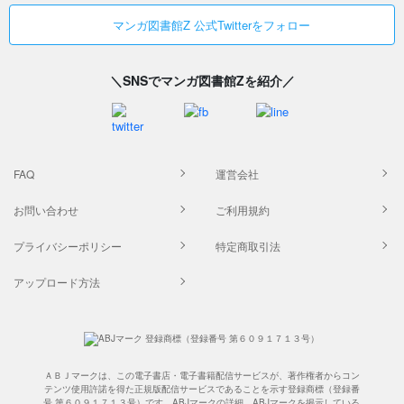
マンガ図書館Z 公式Twitterをフォロー
＼SNSでマンガ図書館Zを紹介／
FAQ
運営会社
お問い合わせ
ご利用規約
プライバシーポリシー
特定商取引法
アップロード方法
ＡＢＪマークは、この電子書店・電子書籍配信サービスが、著作権者からコン
テンツ使用許諾を得た正規版配信サービスであることを示す登録商標（登録番
号 第６０９１７１３号）です。ABJマークの詳細、ABJマークを掲示している