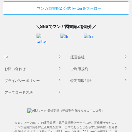
マンガ図書館Z 公式Twitterをフォロー
＼SNSでマンガ図書館Zを紹介／
FAQ
運営会社
お問い合わせ
ご利用規約
プライバシーポリシー
特定商取引法
アップロード方法
ＡＢＪマークは、この電子書店・電子書籍配信サービスが、著作権者からコン
テンツ使用許諾を得た正規版配信サービスであることを示す登録商標（登録番
号 第６０９１７１３号）です。ABJマークの詳細、ABJマークを掲示している