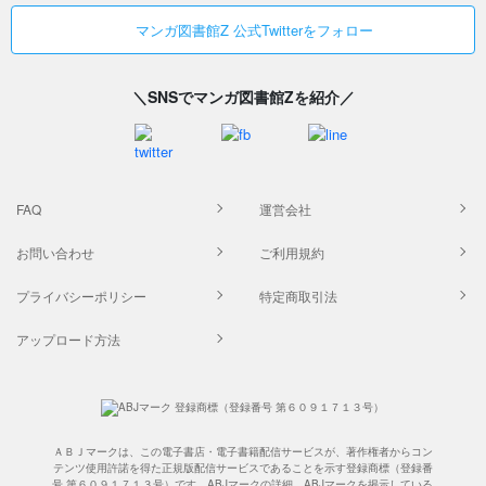
マンガ図書館Z 公式Twitterをフォロー
＼SNSでマンガ図書館Zを紹介／
FAQ
運営会社
お問い合わせ
ご利用規約
プライバシーポリシー
特定商取引法
アップロード方法
ＡＢＪマークは、この電子書店・電子書籍配信サービスが、著作権者からコン
テンツ使用許諾を得た正規版配信サービスであることを示す登録商標（登録番
号 第６０９１７１３号）です。ABJマークの詳細、ABJマークを掲示している