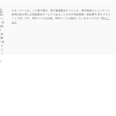
ＡＢＪマークは、この電子書店・電子書籍配信サービスが、著作権者からコンテンツ
使用許諾を得た正規版配信サービスであることを示す登録商標（登録番号 第６０９１
７１３号）です。ABJマークの詳細、ABJマークを掲示しているサービスの一覧は
こ
ちら