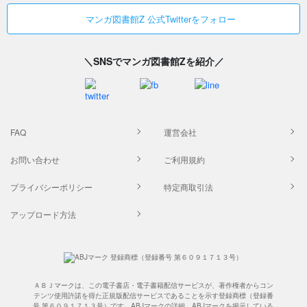
マンガ図書館Z 公式Twitterをフォロー
＼SNSでマンガ図書館Zを紹介／
FAQ
運営会社
お問い合わせ
ご利用規約
プライバシーポリシー
特定商取引法
アップロード方法
ＡＢＪマークは、この電子書店・電子書籍配信サービスが、著作権者からコン
テンツ使用許諾を得た正規版配信サービスであることを示す登録商標（登録番
号 第６０９１７１３号）です。ABJマークの詳細、ABJマークを掲示している