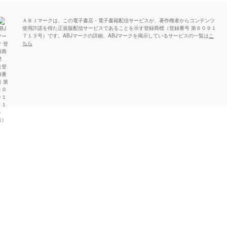
ＡＢＪマークは、この電子書店・電子書籍配信サービスが、著作権者からコンテンツ
使用許諾を得た正規版配信サービスであることを示す登録商標（登録番号 第６０９１
７１３号）です。ABJマークの詳細、ABJマークを掲示しているサービスの一覧は
こ
ちら