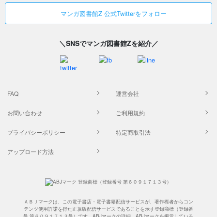
マンガ図書館Z 公式Twitterをフォロー
＼SNSでマンガ図書館Zを紹介／
FAQ
運営会社
お問い合わせ
ご利用規約
プライバシーポリシー
特定商取引法
アップロード方法
ＡＢＪマークは、この電子書店・電子書籍配信サービスが、著作権者からコン
テンツ使用許諾を得た正規版配信サービスであることを示す登録商標（登録番
号 第６０９１７１３号）です。ABJマークの詳細、ABJマークを掲示している