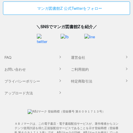
マンガ図書館Z 公式Twitterをフォロー
＼SNSでマンガ図書館Zを紹介／
FAQ
運営会社
お問い合わせ
ご利用規約
プライバシーポリシー
特定商取引法
アップロード方法
ＡＢＪマークは、この電子書店・電子書籍配信サービスが、著作権者からコン
テンツ使用許諾を得た正規版配信サービスであることを示す登録商標（登録番
号 第６０９１７１３号）です。ABJマークの詳細、ABJマークを掲示している