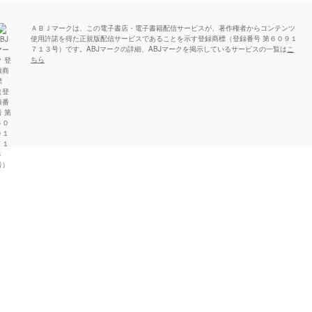
ＡＢＪマークは、この電子書店・電子書籍配信サービスが、著作権者からコンテンツ
使用許諾を得た正規版配信サービスであることを示す登録商標（登録番号 第６０９１
７１３号）です。ABJマークの詳細、ABJマークを掲示しているサービスの一覧は
こ
ちら