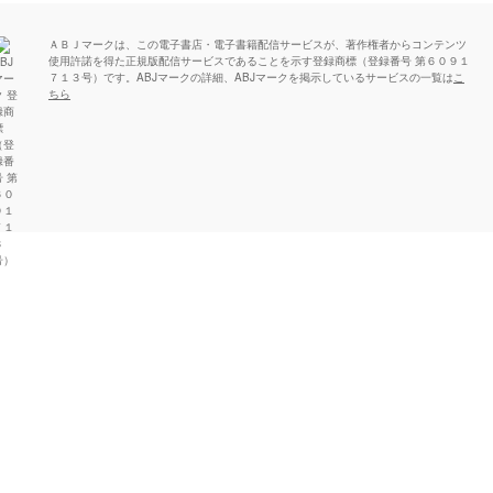
ＡＢＪマークは、この電子書店・電子書籍配信サービスが、著作権者からコンテンツ
使用許諾を得た正規版配信サービスであることを示す登録商標（登録番号 第６０９１
７１３号）です。ABJマークの詳細、ABJマークを掲示しているサービスの一覧は
こ
ちら