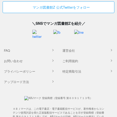
マンガ図書館Z 公式Twitterをフォロー
＼SNSでマンガ図書館Zを紹介／
FAQ
運営会社
お問い合わせ
ご利用規約
プライバシーポリシー
特定商取引法
アップロード方法
ＡＢＪマークは、この電子書店・電子書籍配信サービスが、著作権者からコン
テンツ使用許諾を得た正規版配信サービスであることを示す登録商標（登録番
号 第６０９１７１３号）です。ABJマークの詳細、ABJマークを掲示している