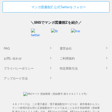
マンガ図書館Z 公式Twitterをフォロー
＼SNSでマンガ図書館Zを紹介／
FAQ
運営会社
お問い合わせ
ご利用規約
プライバシーポリシー
特定商取引法
アップロード方法
ＡＢＪマークは、この電子書店・電子書籍配信サービスが、著作権者からコン
テンツ使用許諾を得た正規版配信サービスであることを示す登録商標（登録番
号 第６０９１７１３号）です。ABJマークの詳細、ABJマークを掲示している