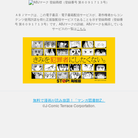
ＡＢＪマークは、この電子書店・電子書籍配信サービスが、著作権者からコン
テンツ使用許諾を得た正規版配信サービスであることを示す登録商標（登録番
号 第６０９１７１３号）です。ABJマークの詳細、ABJマークを掲示している
サービスの一覧は
こちら
無料で漫画が読み放題！「マンガ図書館Z」
©J-Comic Terrace Corportation.