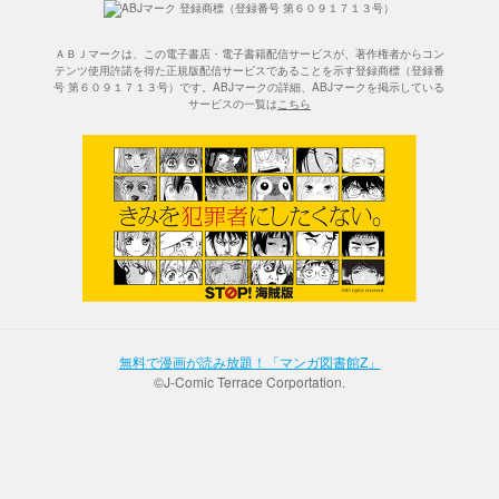
ＡＢＪマークは、この電子書店・電子書籍配信サービスが、著作権者からコン
テンツ使用許諾を得た正規版配信サービスであることを示す登録商標（登録番
号 第６０９１７１３号）です。ABJマークの詳細、ABJマークを掲示している
サービスの一覧は
こちら
無料で漫画が読み放題！「マンガ図書館Z」
©J-Comic Terrace Corportation.