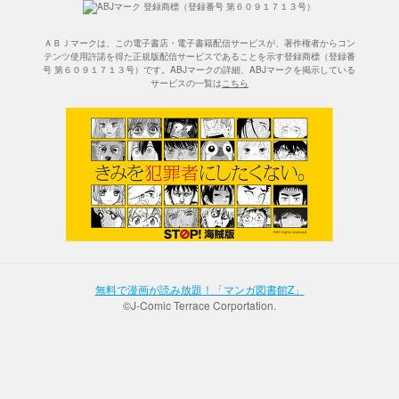
ＡＢＪマークは、この電子書店・電子書籍配信サービスが、著作権者からコン
テンツ使用許諾を得た正規版配信サービスであることを示す登録商標（登録番
号 第６０９１７１３号）です。ABJマークの詳細、ABJマークを掲示している
サービスの一覧は
こちら
無料で漫画が読み放題！「マンガ図書館Z」
©J-Comic Terrace Corportation.