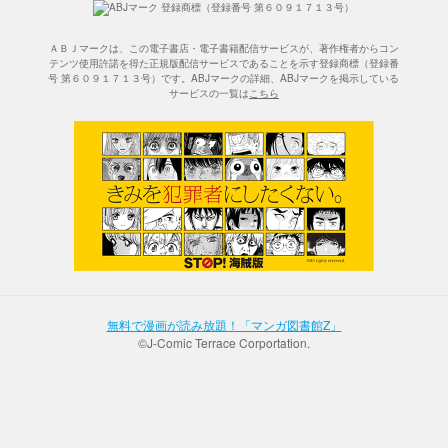
ＡＢＪマークは、この電子書店・電子書籍配信サービスが、著作権者からコン
テンツ使用許諾を得た正規版配信サービスであることを示す登録商標（登録番
号 第６０９１７１３号）です。ABJマークの詳細、ABJマークを掲示している
サービスの一覧は
こちら
無料で漫画が読み放題！「マンガ図書館Z」
©J-Comic Terrace Corportation.