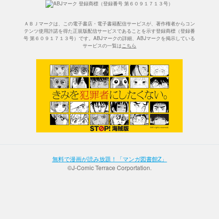
ＡＢＪマークは、この電子書店・電子書籍配信サービスが、著作権者からコン
テンツ使用許諾を得た正規版配信サービスであることを示す登録商標（登録番
号 第６０９１７１３号）です。ABJマークの詳細、ABJマークを掲示している
サービスの一覧は
こちら
無料で漫画が読み放題！「マンガ図書館Z」
©J-Comic Terrace Corportation.