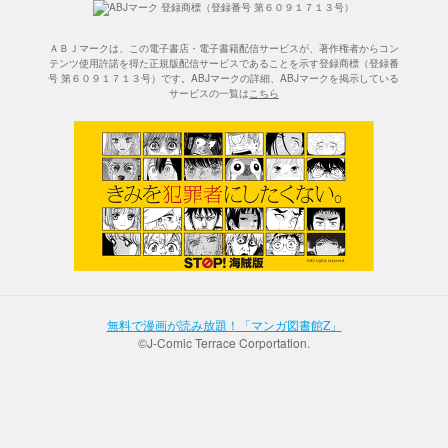
ＡＢＪマークは、この電子書店・電子書籍配信サービスが、著作権者からコン
テンツ使用許諾を得た正規版配信サービスであることを示す登録商標（登録番
号 第６０９１７１３号）です。ABJマークの詳細、ABJマークを掲示している
サービスの一覧は
こちら
無料で漫画が読み放題！「マンガ図書館Z」
©J-Comic Terrace Corportation.