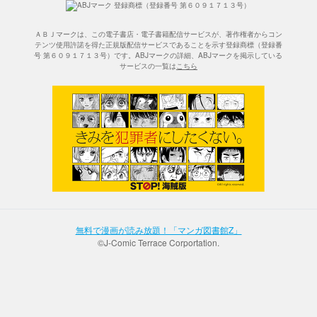
ＡＢＪマークは、この電子書店・電子書籍配信サービスが、著作権者からコン
テンツ使用許諾を得た正規版配信サービスであることを示す登録商標（登録番
号 第６０９１７１３号）です。ABJマークの詳細、ABJマークを掲示している
サービスの一覧は
こちら
無料で漫画が読み放題！「マンガ図書館Z」
©J-Comic Terrace Corportation.