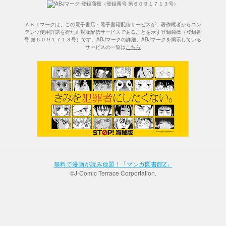
ＡＢＪマークは、この電子書店・電子書籍配信サービスが、著作権者からコン
テンツ使用許諾を得た正規版配信サービスであることを示す登録商標（登録番
号 第６０９１７１３号）です。ABJマークの詳細、ABJマークを掲示している
サービスの一覧は
こちら
無料で漫画が読み放題！「マンガ図書館Z」
©J-Comic Terrace Corportation.