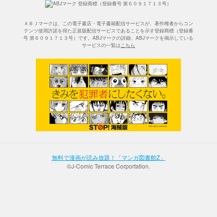
ＡＢＪマークは、この電子書店・電子書籍配信サービスが、著作権者からコン
テンツ使用許諾を得た正規版配信サービスであることを示す登録商標（登録番
号 第６０９１７１３号）です。ABJマークの詳細、ABJマークを掲示している
サービスの一覧は
こちら
無料で漫画が読み放題！「マンガ図書館Z」
©J-Comic Terrace Corportation.