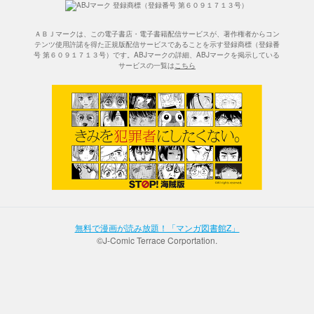
ＡＢＪマークは、この電子書店・電子書籍配信サービスが、著作権者からコン
テンツ使用許諾を得た正規版配信サービスであることを示す登録商標（登録番
号 第６０９１７１３号）です。ABJマークの詳細、ABJマークを掲示している
サービスの一覧は
こちら
無料で漫画が読み放題！「マンガ図書館Z」
©J-Comic Terrace Corportation.