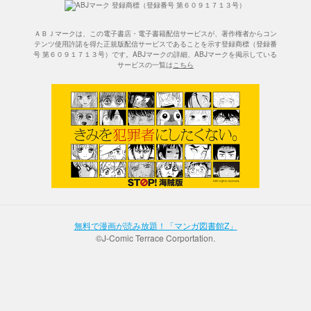
ＡＢＪマークは、この電子書店・電子書籍配信サービスが、著作権者からコン
テンツ使用許諾を得た正規版配信サービスであることを示す登録商標（登録番
号 第６０９１７１３号）です。ABJマークの詳細、ABJマークを掲示している
サービスの一覧は
こちら
無料で漫画が読み放題！「マンガ図書館Z」
©J-Comic Terrace Corportation.