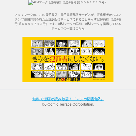
ＡＢＪマークは、この電子書店・電子書籍配信サービスが、著作権者からコン
テンツ使用許諾を得た正規版配信サービスであることを示す登録商標（登録番
号 第６０９１７１３号）です。ABJマークの詳細、ABJマークを掲示している
サービスの一覧は
こちら
無料で漫画が読み放題！「マンガ図書館Z」
©J-Comic Terrace Corportation.